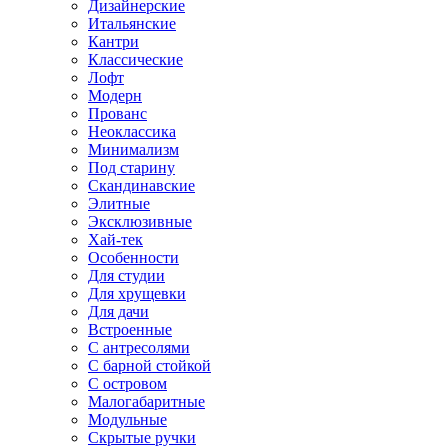
Дизайнерские
Итальянские
Кантри
Классические
Лофт
Модерн
Прованс
Неоклассика
Минимализм
Под старину
Скандинавские
Элитные
Эксклюзивные
Хай-тек
Особенности
Для студии
Для хрущевки
Для дачи
Встроенные
С антресолями
С барной стойкой
С островом
Малогабаритные
Модульные
Скрытые ручки