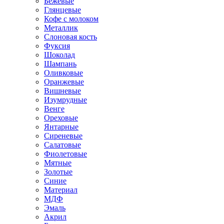
Бежевые
Глянцевые
Кофе с молоком
Металлик
Слоновая кость
Фуксия
Шоколад
Шампань
Оливковые
Оранжевые
Вишневые
Изумрудные
Венге
Ореховые
Янтарные
Сиреневые
Салатовые
Фиолетовые
Мятные
Золотые
Синие
Материал
МДФ
Эмаль
Акрил