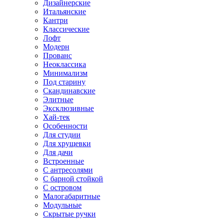
Дизайнерские
Итальянские
Кантри
Классические
Лофт
Модерн
Прованс
Неоклассика
Минимализм
Под старину
Скандинавские
Элитные
Эксклюзивные
Хай-тек
Особенности
Для студии
Для хрущевки
Для дачи
Встроенные
С антресолями
С барной стойкой
С островом
Малогабаритные
Модульные
Скрытые ручки