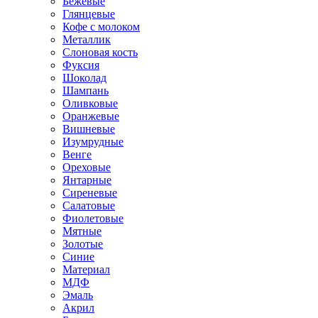
Бежевые
Глянцевые
Кофе с молоком
Металлик
Слоновая кость
Фуксия
Шоколад
Шампань
Оливковые
Оранжевые
Вишневые
Изумрудные
Венге
Ореховые
Янтарные
Сиреневые
Салатовые
Фиолетовые
Мятные
Золотые
Синие
Материал
МДФ
Эмаль
Акрил