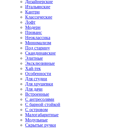
Дизайнерские
Итальянские
Кантри
Классические
Лофт
Модерн
Прованс
Неоклассика
Минимализм
Под старину
Скандинавские
Элитные
Эксклюзивные
Хай-тек
Особенности
Для студии
Для хрущевки
Для дачи
Встроенные
С антресолями
С барной стойкой
С островом
Малогабаритные
Модульные
Скрытые ручки