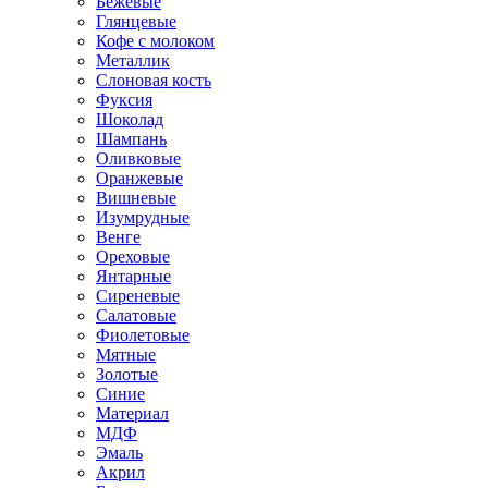
Бежевые
Глянцевые
Кофе с молоком
Металлик
Слоновая кость
Фуксия
Шоколад
Шампань
Оливковые
Оранжевые
Вишневые
Изумрудные
Венге
Ореховые
Янтарные
Сиреневые
Салатовые
Фиолетовые
Мятные
Золотые
Синие
Материал
МДФ
Эмаль
Акрил