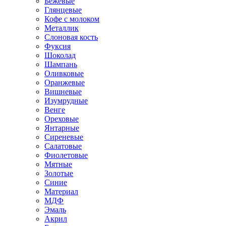
Бежевые
Глянцевые
Кофе с молоком
Металлик
Слоновая кость
Фуксия
Шоколад
Шампань
Оливковые
Оранжевые
Вишневые
Изумрудные
Венге
Ореховые
Янтарные
Сиреневые
Салатовые
Фиолетовые
Мятные
Золотые
Синие
Материал
МДФ
Эмаль
Акрил