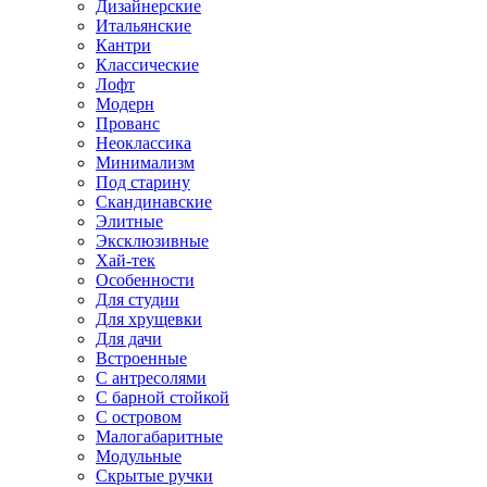
Дизайнерские
Итальянские
Кантри
Классические
Лофт
Модерн
Прованс
Неоклассика
Минимализм
Под старину
Скандинавские
Элитные
Эксклюзивные
Хай-тек
Особенности
Для студии
Для хрущевки
Для дачи
Встроенные
С антресолями
С барной стойкой
С островом
Малогабаритные
Модульные
Скрытые ручки