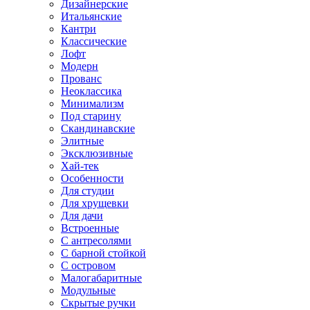
Дизайнерские
Итальянские
Кантри
Классические
Лофт
Модерн
Прованс
Неоклассика
Минимализм
Под старину
Скандинавские
Элитные
Эксклюзивные
Хай-тек
Особенности
Для студии
Для хрущевки
Для дачи
Встроенные
С антресолями
С барной стойкой
С островом
Малогабаритные
Модульные
Скрытые ручки