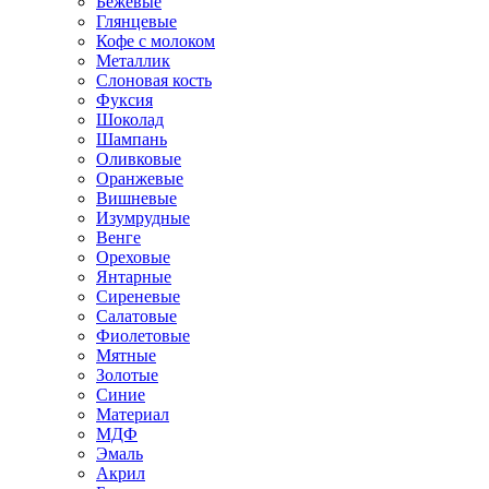
Бежевые
Глянцевые
Кофе с молоком
Металлик
Слоновая кость
Фуксия
Шоколад
Шампань
Оливковые
Оранжевые
Вишневые
Изумрудные
Венге
Ореховые
Янтарные
Сиреневые
Салатовые
Фиолетовые
Мятные
Золотые
Синие
Материал
МДФ
Эмаль
Акрил