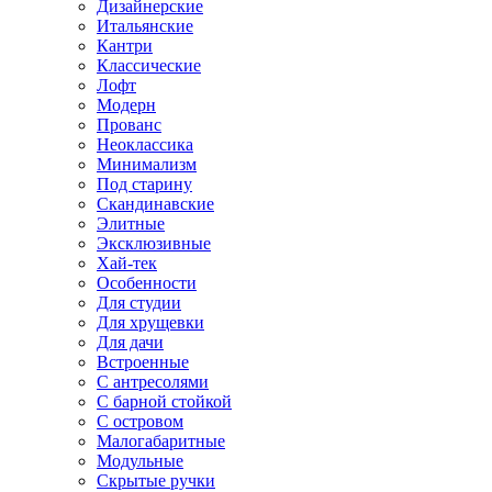
Дизайнерские
Итальянские
Кантри
Классические
Лофт
Модерн
Прованс
Неоклассика
Минимализм
Под старину
Скандинавские
Элитные
Эксклюзивные
Хай-тек
Особенности
Для студии
Для хрущевки
Для дачи
Встроенные
С антресолями
С барной стойкой
С островом
Малогабаритные
Модульные
Скрытые ручки