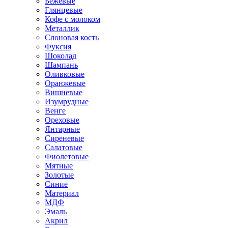
Бежевые
Глянцевые
Кофе с молоком
Металлик
Слоновая кость
Фуксия
Шоколад
Шампань
Оливковые
Оранжевые
Вишневые
Изумрудные
Венге
Ореховые
Янтарные
Сиреневые
Салатовые
Фиолетовые
Мятные
Золотые
Синие
Материал
МДФ
Эмаль
Акрил