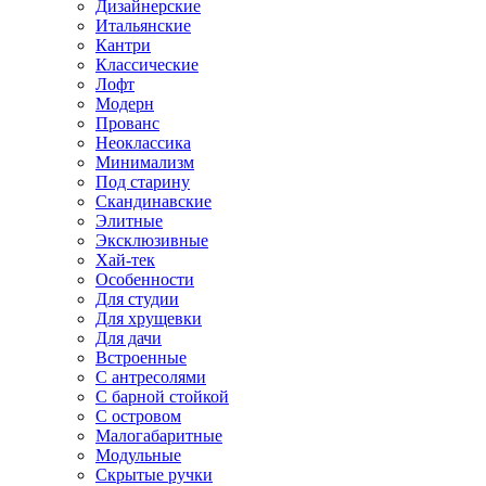
Дизайнерские
Итальянские
Кантри
Классические
Лофт
Модерн
Прованс
Неоклассика
Минимализм
Под старину
Скандинавские
Элитные
Эксклюзивные
Хай-тек
Особенности
Для студии
Для хрущевки
Для дачи
Встроенные
С антресолями
С барной стойкой
С островом
Малогабаритные
Модульные
Скрытые ручки