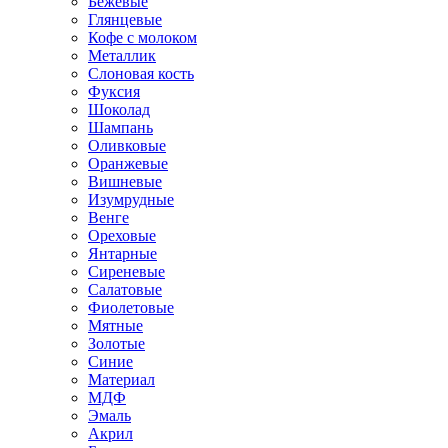
Бежевые
Глянцевые
Кофе с молоком
Металлик
Слоновая кость
Фуксия
Шоколад
Шампань
Оливковые
Оранжевые
Вишневые
Изумрудные
Венге
Ореховые
Янтарные
Сиреневые
Салатовые
Фиолетовые
Мятные
Золотые
Синие
Материал
МДФ
Эмаль
Акрил