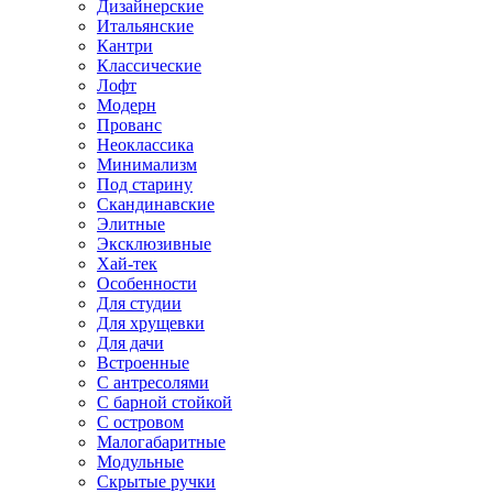
Дизайнерские
Итальянские
Кантри
Классические
Лофт
Модерн
Прованс
Неоклассика
Минимализм
Под старину
Скандинавские
Элитные
Эксклюзивные
Хай-тек
Особенности
Для студии
Для хрущевки
Для дачи
Встроенные
С антресолями
С барной стойкой
С островом
Малогабаритные
Модульные
Скрытые ручки