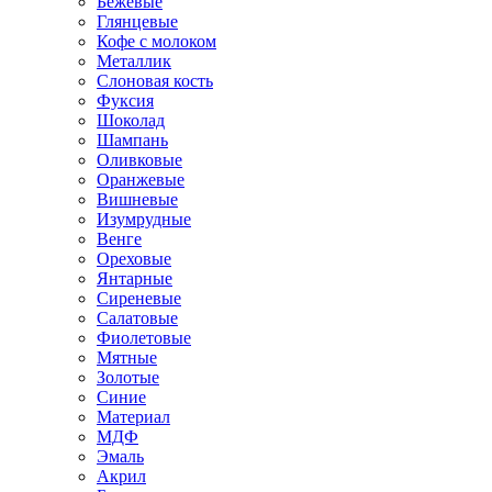
Бежевые
Глянцевые
Кофе с молоком
Металлик
Слоновая кость
Фуксия
Шоколад
Шампань
Оливковые
Оранжевые
Вишневые
Изумрудные
Венге
Ореховые
Янтарные
Сиреневые
Салатовые
Фиолетовые
Мятные
Золотые
Синие
Материал
МДФ
Эмаль
Акрил