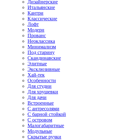
Дизайнерские
Итальянские
Кантри
Классические
Лофт
Модерн
Прованс
Неоклассика
Минимализм
Под старину
Скандинавские
Элитные
Эксклюзивные
Хай-тек
Особенности
Для студии
Для хрущевки
Для дачи
Встроенные
С антресолями
С барной стойкой
С островом
Малогабаритные
Модульные
Скрытые ручки