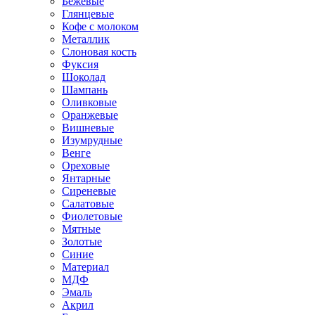
Бежевые
Глянцевые
Кофе с молоком
Металлик
Слоновая кость
Фуксия
Шоколад
Шампань
Оливковые
Оранжевые
Вишневые
Изумрудные
Венге
Ореховые
Янтарные
Сиреневые
Салатовые
Фиолетовые
Мятные
Золотые
Синие
Материал
МДФ
Эмаль
Акрил