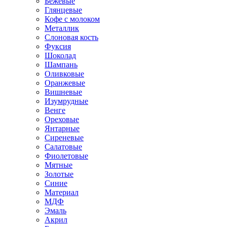
Бежевые
Глянцевые
Кофе с молоком
Металлик
Слоновая кость
Фуксия
Шоколад
Шампань
Оливковые
Оранжевые
Вишневые
Изумрудные
Венге
Ореховые
Янтарные
Сиреневые
Салатовые
Фиолетовые
Мятные
Золотые
Синие
Материал
МДФ
Эмаль
Акрил