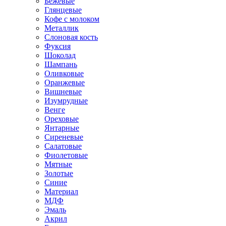
Бежевые
Глянцевые
Кофе с молоком
Металлик
Слоновая кость
Фуксия
Шоколад
Шампань
Оливковые
Оранжевые
Вишневые
Изумрудные
Венге
Ореховые
Янтарные
Сиреневые
Салатовые
Фиолетовые
Мятные
Золотые
Синие
Материал
МДФ
Эмаль
Акрил