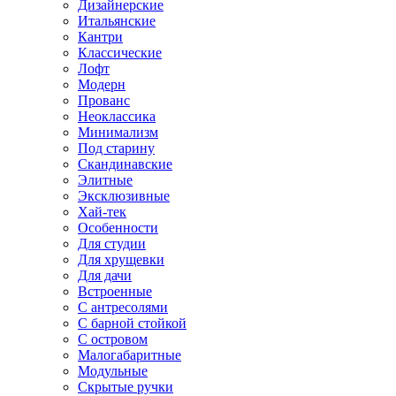
Дизайнерские
Итальянские
Кантри
Классические
Лофт
Модерн
Прованс
Неоклассика
Минимализм
Под старину
Скандинавские
Элитные
Эксклюзивные
Хай-тек
Особенности
Для студии
Для хрущевки
Для дачи
Встроенные
С антресолями
С барной стойкой
С островом
Малогабаритные
Модульные
Скрытые ручки