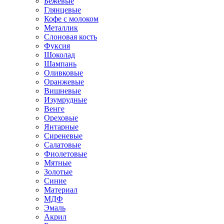
Бежевые
Глянцевые
Кофе с молоком
Металлик
Слоновая кость
Фуксия
Шоколад
Шампань
Оливковые
Оранжевые
Вишневые
Изумрудные
Венге
Ореховые
Янтарные
Сиреневые
Салатовые
Фиолетовые
Мятные
Золотые
Синие
Материал
МДФ
Эмаль
Акрил