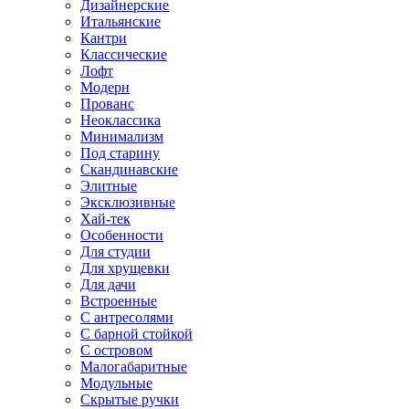
Дизайнерские
Итальянские
Кантри
Классические
Лофт
Модерн
Прованс
Неоклассика
Минимализм
Под старину
Скандинавские
Элитные
Эксклюзивные
Хай-тек
Особенности
Для студии
Для хрущевки
Для дачи
Встроенные
С антресолями
С барной стойкой
С островом
Малогабаритные
Модульные
Скрытые ручки