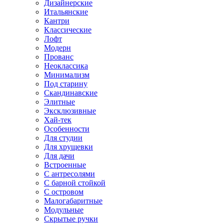
Дизайнерские
Итальянские
Кантри
Классические
Лофт
Модерн
Прованс
Неоклассика
Минимализм
Под старину
Скандинавские
Элитные
Эксклюзивные
Хай-тек
Особенности
Для студии
Для хрущевки
Для дачи
Встроенные
С антресолями
С барной стойкой
С островом
Малогабаритные
Модульные
Скрытые ручки