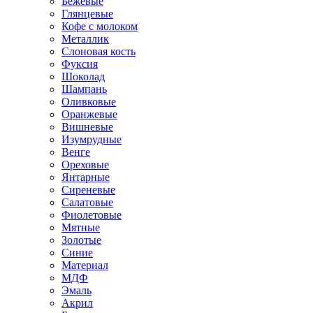
Бежевые
Глянцевые
Кофе с молоком
Металлик
Слоновая кость
Фуксия
Шоколад
Шампань
Оливковые
Оранжевые
Вишневые
Изумрудные
Венге
Ореховые
Янтарные
Сиреневые
Салатовые
Фиолетовые
Мятные
Золотые
Синие
Материал
МДФ
Эмаль
Акрил