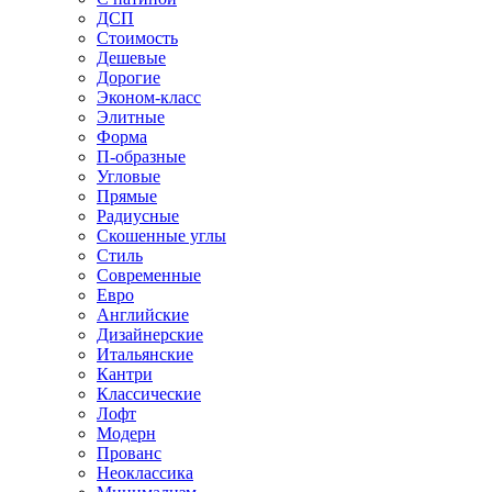
ДСП
Стоимость
Дешевые
Дорогие
Эконом-класс
Элитные
Форма
П-образные
Угловые
Прямые
Радиусные
Скошенные углы
Стиль
Современные
Евро
Английские
Дизайнерские
Итальянские
Кантри
Классические
Лофт
Модерн
Прованс
Неоклассика