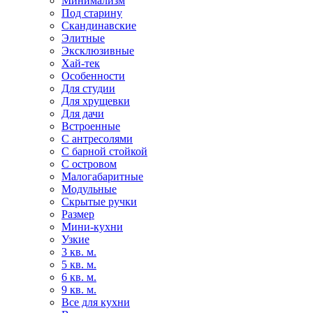
Минимализм
Под старину
Скандинавские
Элитные
Эксклюзивные
Хай-тек
Особенности
Для студии
Для хрущевки
Для дачи
Встроенные
С антресолями
С барной стойкой
С островом
Малогабаритные
Модульные
Скрытые ручки
Размер
Мини-кухни
Узкие
3 кв. м.
5 кв. м.
6 кв. м.
9 кв. м.
Все для кухни