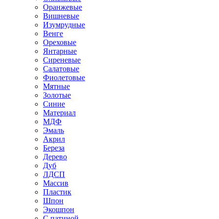
Оранжевые
Вишневые
Изумрудные
Венге
Ореховые
Янтарные
Сиреневые
Салатовые
Фиолетовые
Мятные
Золотые
Синие
Материал
МДФ
Эмаль
Акрил
Береза
Дерево
Дуб
ЛДСП
Массив
Пластик
Шпон
Экошпон
С патиной