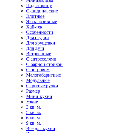
Минимализм
Под старину
Скандинавские
Элитные
Эксклюзивные
Хай-тек
Особенности
Для студии
Для хрущевки
Для дачи
Встроенные
С антресолями
С барной стойкой
С островом
Малогабаритные
Модульные
Скрытые ручки
Размер
Мини-кухни
Узкие
3 кв. м.
5 кв. м.
6 кв. м.
9 кв. м.
Все для кухни