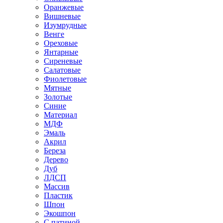
Оранжевые
Вишневые
Изумрудные
Венге
Ореховые
Янтарные
Сиреневые
Салатовые
Фиолетовые
Мятные
Золотые
Синие
Материал
МДФ
Эмаль
Акрил
Береза
Дерево
Дуб
ЛДСП
Массив
Пластик
Шпон
Экошпон
С патиной