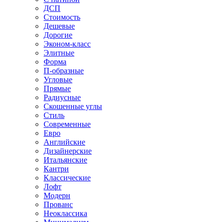
ДСП
Стоимость
Дешевые
Дорогие
Эконом-класс
Элитные
Форма
П-образные
Угловые
Прямые
Радиусные
Скошенные углы
Стиль
Современные
Евро
Английские
Дизайнерские
Итальянские
Кантри
Классические
Лофт
Модерн
Прованс
Неоклассика