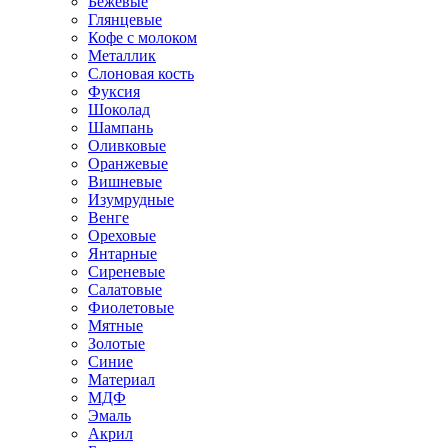
Бежевые
Глянцевые
Кофе с молоком
Металлик
Слоновая кость
Фуксия
Шоколад
Шампань
Оливковые
Оранжевые
Вишневые
Изумрудные
Венге
Ореховые
Янтарные
Сиреневые
Салатовые
Фиолетовые
Мятные
Золотые
Синие
Материал
МДФ
Эмаль
Акрил