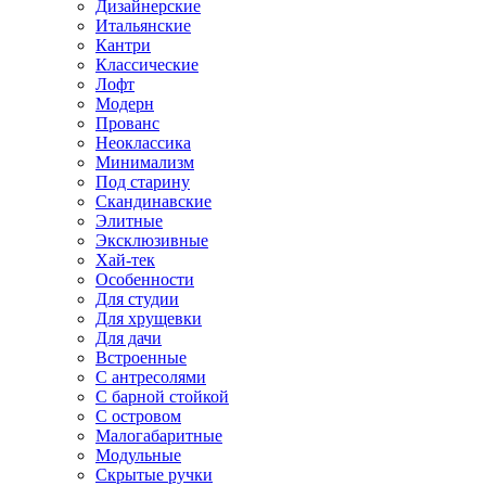
Дизайнерские
Итальянские
Кантри
Классические
Лофт
Модерн
Прованс
Неоклассика
Минимализм
Под старину
Скандинавские
Элитные
Эксклюзивные
Хай-тек
Особенности
Для студии
Для хрущевки
Для дачи
Встроенные
С антресолями
С барной стойкой
С островом
Малогабаритные
Модульные
Скрытые ручки