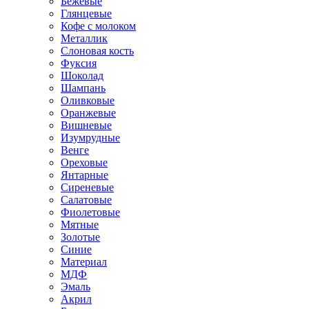
Бежевые
Глянцевые
Кофе с молоком
Металлик
Слоновая кость
Фуксия
Шоколад
Шампань
Оливковые
Оранжевые
Вишневые
Изумрудные
Венге
Ореховые
Янтарные
Сиреневые
Салатовые
Фиолетовые
Мятные
Золотые
Синие
Материал
МДФ
Эмаль
Акрил