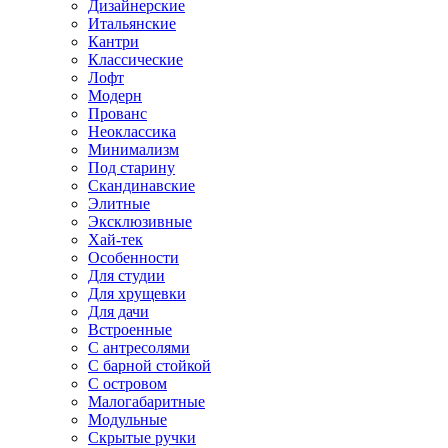
Дизайнерские
Итальянские
Кантри
Классические
Лофт
Модерн
Прованс
Неоклассика
Минимализм
Под старину
Скандинавские
Элитные
Эксклюзивные
Хай-тек
Особенности
Для студии
Для хрущевки
Для дачи
Встроенные
С антресолями
С барной стойкой
С островом
Малогабаритные
Модульные
Скрытые ручки