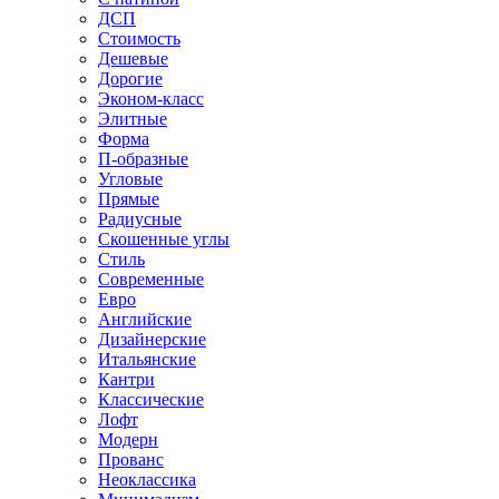
ДСП
Стоимость
Дешевые
Дорогие
Эконом-класс
Элитные
Форма
П-образные
Угловые
Прямые
Радиусные
Скошенные углы
Стиль
Современные
Евро
Английские
Дизайнерские
Итальянские
Кантри
Классические
Лофт
Модерн
Прованс
Неоклассика