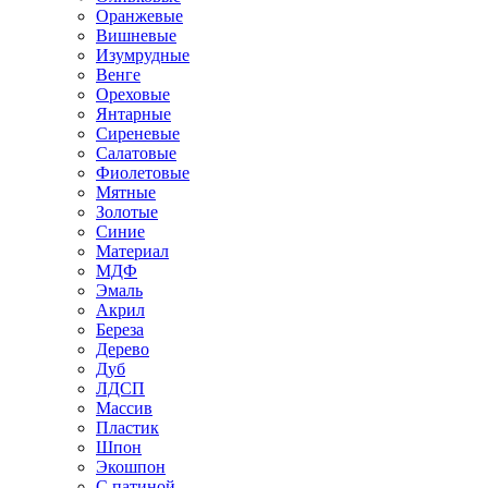
Оранжевые
Вишневые
Изумрудные
Венге
Ореховые
Янтарные
Сиреневые
Салатовые
Фиолетовые
Мятные
Золотые
Синие
Материал
МДФ
Эмаль
Акрил
Береза
Дерево
Дуб
ЛДСП
Массив
Пластик
Шпон
Экошпон
С патиной