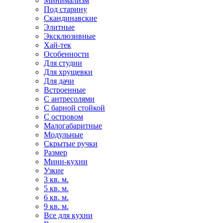
Минимализм
Под старину
Скандинавские
Элитные
Эксклюзивные
Хай-тек
Особенности
Для студии
Для хрущевки
Для дачи
Встроенные
С антресолями
С барной стойкой
С островом
Малогабаритные
Модульные
Скрытые ручки
Размер
Мини-кухни
Узкие
3 кв. м.
5 кв. м.
6 кв. м.
9 кв. м.
Все для кухни