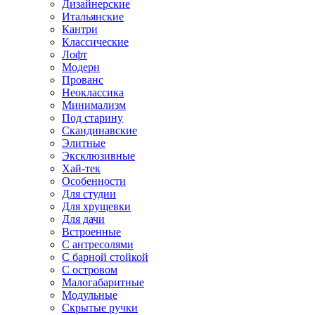
Дизайнерские
Итальянские
Кантри
Классические
Лофт
Модерн
Прованс
Неоклассика
Минимализм
Под старину
Скандинавские
Элитные
Эксклюзивные
Хай-тек
Особенности
Для студии
Для хрущевки
Для дачи
Встроенные
С антресолями
С барной стойкой
С островом
Малогабаритные
Модульные
Скрытые ручки