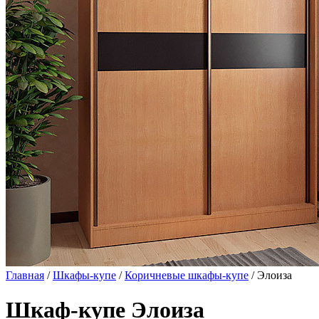
Главная
/
Шкафы-купе
/
Коричневые шкафы-купе
/ Элоиза
Шкаф-купе Элоиза