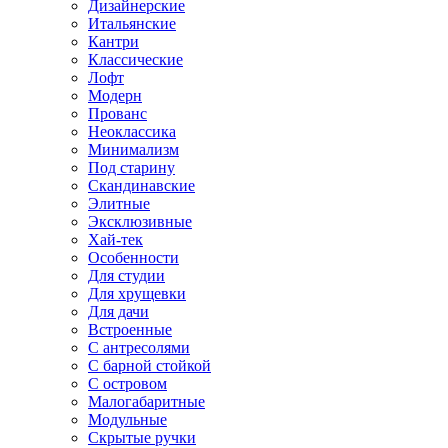
Дизайнерские
Итальянские
Кантри
Классические
Лофт
Модерн
Прованс
Неоклассика
Минимализм
Под старину
Скандинавские
Элитные
Эксклюзивные
Хай-тек
Особенности
Для студии
Для хрущевки
Для дачи
Встроенные
С антресолями
С барной стойкой
С островом
Малогабаритные
Модульные
Скрытые ручки