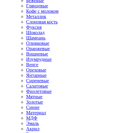
Бежевые
Глянцевые
Кофе с молоком
Металлик
Слоновая кость
Фуксия
Шоколад
Шампань
Оливковые
Оранжевые
Вишневые
Изумрудные
Венге
Ореховые
Янтарные
Сиреневые
Салатовые
Фиолетовые
Мятные
Золотые
Синие
Материал
МДФ
Эмаль
Акрил