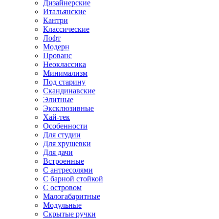
Дизайнерские
Итальянские
Кантри
Классические
Лофт
Модерн
Прованс
Неоклассика
Минимализм
Под старину
Скандинавские
Элитные
Эксклюзивные
Хай-тек
Особенности
Для студии
Для хрущевки
Для дачи
Встроенные
С антресолями
С барной стойкой
С островом
Малогабаритные
Модульные
Скрытые ручки