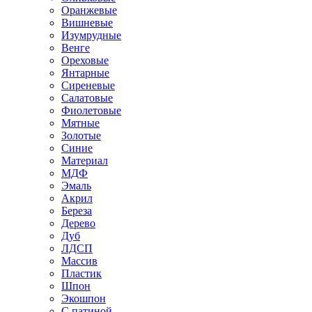
Оранжевые
Вишневые
Изумрудные
Венге
Ореховые
Янтарные
Сиреневые
Салатовые
Фиолетовые
Мятные
Золотые
Синие
Материал
МДФ
Эмаль
Акрил
Береза
Дерево
Дуб
ЛДСП
Массив
Пластик
Шпон
Экошпон
С патиной