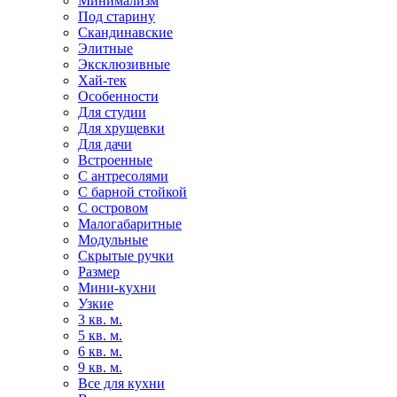
Минимализм
Под старину
Скандинавские
Элитные
Эксклюзивные
Хай-тек
Особенности
Для студии
Для хрущевки
Для дачи
Встроенные
С антресолями
С барной стойкой
С островом
Малогабаритные
Модульные
Скрытые ручки
Размер
Мини-кухни
Узкие
3 кв. м.
5 кв. м.
6 кв. м.
9 кв. м.
Все для кухни