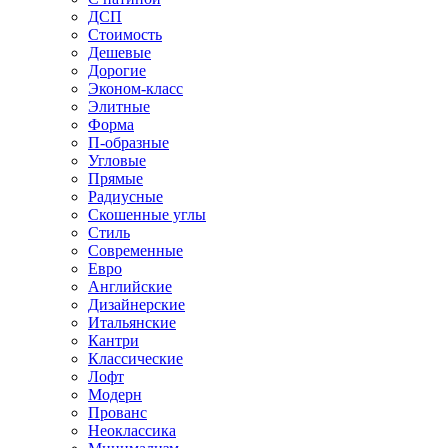
ДСП
Стоимость
Дешевые
Дорогие
Эконом-класс
Элитные
Форма
П-образные
Угловые
Прямые
Радиусные
Скошенные углы
Стиль
Современные
Евро
Английские
Дизайнерские
Итальянские
Кантри
Классические
Лофт
Модерн
Прованс
Неоклассика