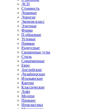
ДСП
Стоимость
Дешевые
Дорогие
Эконом-класс
Элитные
Форма
П-образные
Угловые
Прямые
Радиусные
Скошенные углы
Стиль
Современные
Евро
Английские
Дизайнерские
Итальянские
Кантри
Классические
Лофт
Модерн
Прованс
Неоклассика