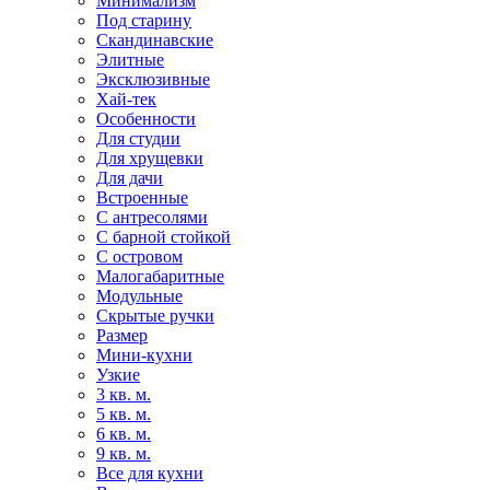
Минимализм
Под старину
Скандинавские
Элитные
Эксклюзивные
Хай-тек
Особенности
Для студии
Для хрущевки
Для дачи
Встроенные
С антресолями
С барной стойкой
С островом
Малогабаритные
Модульные
Скрытые ручки
Размер
Мини-кухни
Узкие
3 кв. м.
5 кв. м.
6 кв. м.
9 кв. м.
Все для кухни