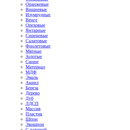
Оранжевые
Вишневые
Изумрудные
Венге
Ореховые
Янтарные
Сиреневые
Салатовые
Фиолетовые
Мятные
Золотые
Синие
Материал
МДФ
Эмаль
Акрил
Береза
Дерево
Дуб
ЛДСП
Массив
Пластик
Шпон
Экошпон
С патиной