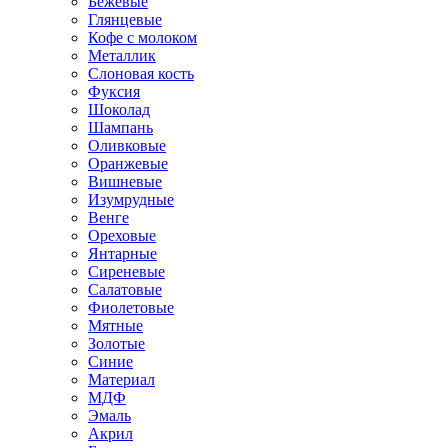
Бежевые
Глянцевые
Кофе с молоком
Металлик
Слоновая кость
Фуксия
Шоколад
Шампань
Оливковые
Оранжевые
Вишневые
Изумрудные
Венге
Ореховые
Янтарные
Сиреневые
Салатовые
Фиолетовые
Мятные
Золотые
Синие
Материал
МДФ
Эмаль
Акрил