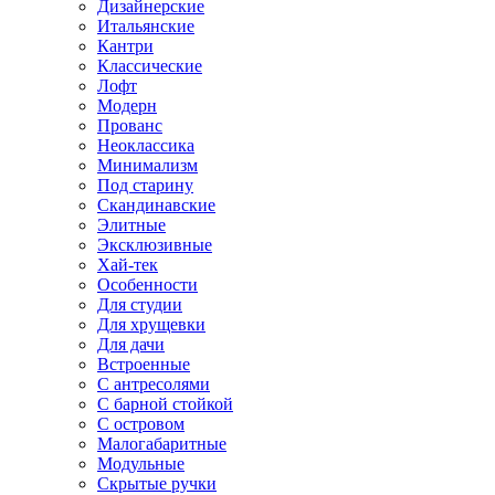
Дизайнерские
Итальянские
Кантри
Классические
Лофт
Модерн
Прованс
Неоклассика
Минимализм
Под старину
Скандинавские
Элитные
Эксклюзивные
Хай-тек
Особенности
Для студии
Для хрущевки
Для дачи
Встроенные
С антресолями
С барной стойкой
С островом
Малогабаритные
Модульные
Скрытые ручки