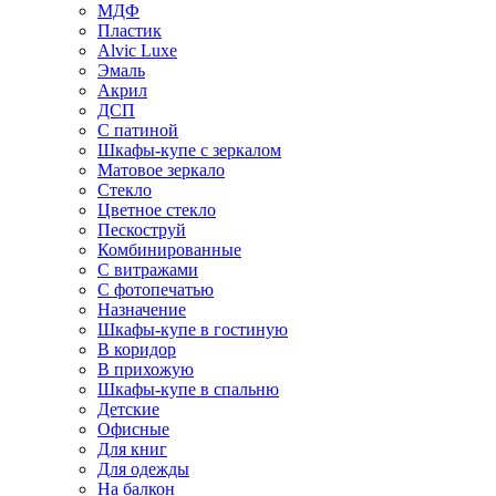
МДФ
Пластик
Alvic Luxe
Эмаль
Акрил
ДСП
С патиной
Шкафы-купе с зеркалом
Матовое зеркало
Стекло
Цветное стекло
Пескоструй
Комбинированные
С витражами
С фотопечатью
Назначение
Шкафы-купе в гостиную
В коридор
В прихожую
Шкафы-купе в спальню
Детские
Офисные
Для книг
Для одежды
На балкон