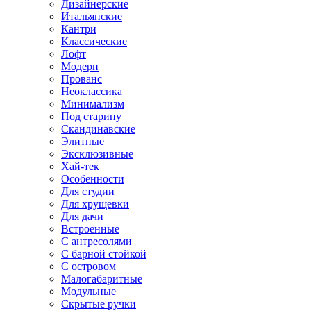
Дизайнерские
Итальянские
Кантри
Классические
Лофт
Модерн
Прованс
Неоклассика
Минимализм
Под старину
Скандинавские
Элитные
Эксклюзивные
Хай-тек
Особенности
Для студии
Для хрущевки
Для дачи
Встроенные
С антресолями
С барной стойкой
С островом
Малогабаритные
Модульные
Скрытые ручки