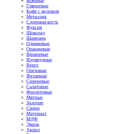
Бежевые
Глянцевые
Кофе с молоком
Металлик
Слоновая кость
Фуксия
Шоколад
Шампань
Оливковые
Оранжевые
Вишневые
Изумрудные
Венге
Ореховые
Янтарные
Сиреневые
Салатовые
Фиолетовые
Мятные
Золотые
Синие
Материал
МДФ
Эмаль
Акрил