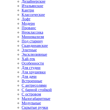
Дизайнерские
Итальянские
Кантри
Классические
Лофт
Модерн
Прованс
Неоклассика
Минимализм
Под старину
Скандинавские
Элитные
Эксклюзивные
Хай-тек
Особенности
Для студии
Для хрущевки
Для дачи
Встроенные
С антресолями
С барной стойкой
С островом
Малогабаритные
Модульные
Скрытые ручки