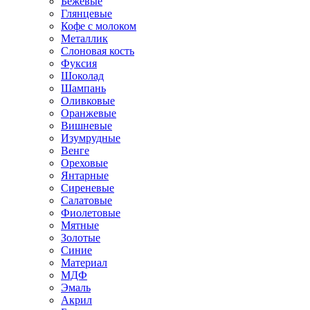
Бежевые
Глянцевые
Кофе с молоком
Металлик
Слоновая кость
Фуксия
Шоколад
Шампань
Оливковые
Оранжевые
Вишневые
Изумрудные
Венге
Ореховые
Янтарные
Сиреневые
Салатовые
Фиолетовые
Мятные
Золотые
Синие
Материал
МДФ
Эмаль
Акрил