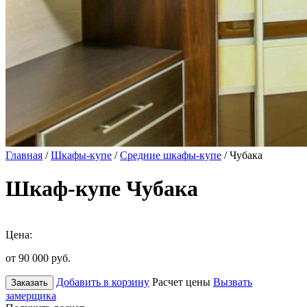
Главная
/
Шкафы-купе
/
Средние шкафы-купе
/ Чубака
Шкаф-купе Чубака
Цена:
от 90 000
руб.
Добавить в корзину
Расчет цены
Вызвать
Заказать
замерщика