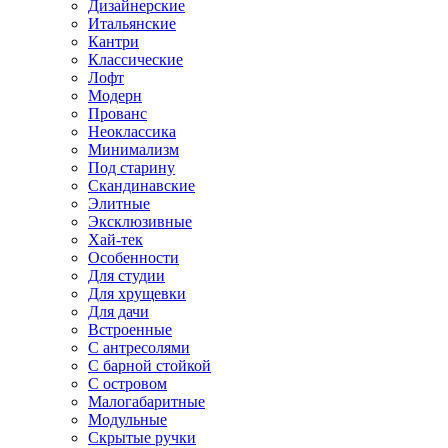
Дизайнерские
Итальянские
Кантри
Классические
Лофт
Модерн
Прованс
Неоклассика
Минимализм
Под старину
Скандинавские
Элитные
Эксклюзивные
Хай-тек
Особенности
Для студии
Для хрущевки
Для дачи
Встроенные
С антресолями
С барной стойкой
С островом
Малогабаритные
Модульные
Скрытые ручки