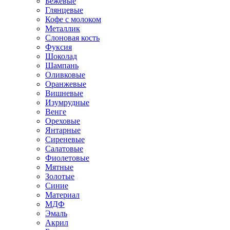
Бежевые
Глянцевые
Кофе с молоком
Металлик
Слоновая кость
Фуксия
Шоколад
Шампань
Оливковые
Оранжевые
Вишневые
Изумрудные
Венге
Ореховые
Янтарные
Сиреневые
Салатовые
Фиолетовые
Мятные
Золотые
Синие
Материал
МДФ
Эмаль
Акрил