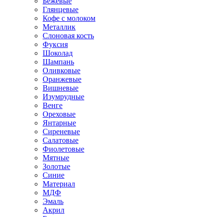
Бежевые
Глянцевые
Кофе с молоком
Металлик
Слоновая кость
Фуксия
Шоколад
Шампань
Оливковые
Оранжевые
Вишневые
Изумрудные
Венге
Ореховые
Янтарные
Сиреневые
Салатовые
Фиолетовые
Мятные
Золотые
Синие
Материал
МДФ
Эмаль
Акрил