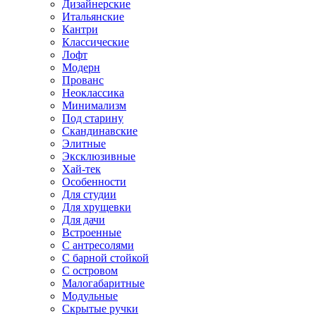
Дизайнерские
Итальянские
Кантри
Классические
Лофт
Модерн
Прованс
Неоклассика
Минимализм
Под старину
Скандинавские
Элитные
Эксклюзивные
Хай-тек
Особенности
Для студии
Для хрущевки
Для дачи
Встроенные
С антресолями
С барной стойкой
С островом
Малогабаритные
Модульные
Скрытые ручки