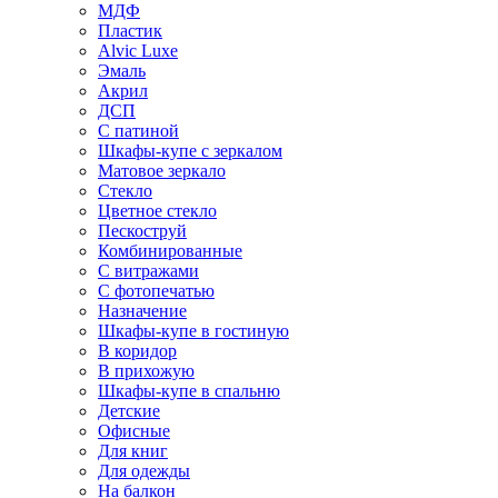
МДФ
Пластик
Alvic Luxe
Эмаль
Акрил
ДСП
С патиной
Шкафы-купе с зеркалом
Матовое зеркало
Стекло
Цветное стекло
Пескоструй
Комбинированные
С витражами
С фотопечатью
Назначение
Шкафы-купе в гостиную
В коридор
В прихожую
Шкафы-купе в спальню
Детские
Офисные
Для книг
Для одежды
На балкон