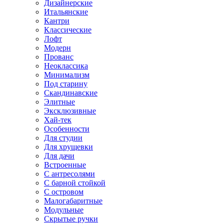
Дизайнерские
Итальянские
Кантри
Классические
Лофт
Модерн
Прованс
Неоклассика
Минимализм
Под старину
Скандинавские
Элитные
Эксклюзивные
Хай-тек
Особенности
Для студии
Для хрущевки
Для дачи
Встроенные
С антресолями
С барной стойкой
С островом
Малогабаритные
Модульные
Скрытые ручки