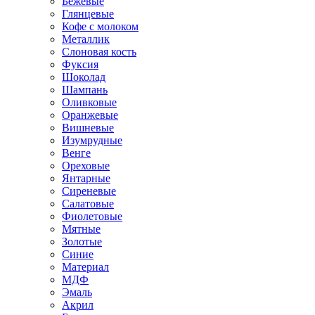
Бежевые
Глянцевые
Кофе с молоком
Металлик
Слоновая кость
Фуксия
Шоколад
Шампань
Оливковые
Оранжевые
Вишневые
Изумрудные
Венге
Ореховые
Янтарные
Сиреневые
Салатовые
Фиолетовые
Мятные
Золотые
Синие
Материал
МДФ
Эмаль
Акрил