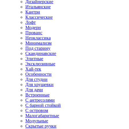
Дизайнерские
Итальянские
Кантри
Классические
Лофт
Модерн
Прованс
Неоклассика
Минимализм
Под старину
Скандинавские
Элитные
Эксклюзивные
Хай-тек
Особенности
Для студии
Для хрущевки
Для дачи
Встроенные
С антресолями
С барной стойкой
С островом
Малогабаритные
Модульные
Скрытые ручки