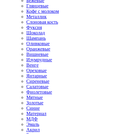
Бежевые
Глянцевые
Кофе с молоком
Металлик
Слоновая кость
Фуксия
Шоколад
Шампань
Оливковые
Оранжевые
Вишневые
Изумрудные
Венге
Ореховые
Янтарные
Сиреневые
Салатовые
Фиолетовые
Мятные
Золотые
Синие
Материал
МДФ
Эмаль
Акрил