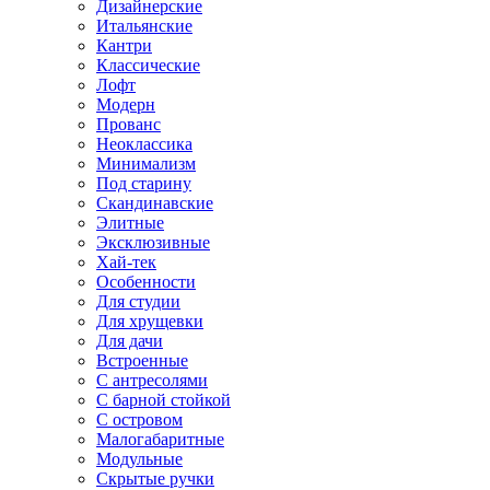
Дизайнерские
Итальянские
Кантри
Классические
Лофт
Модерн
Прованс
Неоклассика
Минимализм
Под старину
Скандинавские
Элитные
Эксклюзивные
Хай-тек
Особенности
Для студии
Для хрущевки
Для дачи
Встроенные
С антресолями
С барной стойкой
С островом
Малогабаритные
Модульные
Скрытые ручки