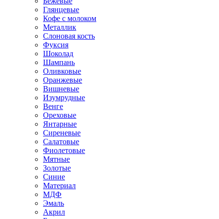
Бежевые
Глянцевые
Кофе с молоком
Металлик
Слоновая кость
Фуксия
Шоколад
Шампань
Оливковые
Оранжевые
Вишневые
Изумрудные
Венге
Ореховые
Янтарные
Сиреневые
Салатовые
Фиолетовые
Мятные
Золотые
Синие
Материал
МДФ
Эмаль
Акрил