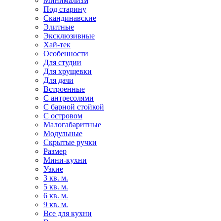
Минимализм
Под старину
Скандинавские
Элитные
Эксклюзивные
Хай-тек
Особенности
Для студии
Для хрущевки
Для дачи
Встроенные
С антресолями
С барной стойкой
С островом
Малогабаритные
Модульные
Скрытые ручки
Размер
Мини-кухни
Узкие
3 кв. м.
5 кв. м.
6 кв. м.
9 кв. м.
Все для кухни