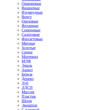
Оранжевые
Вишневые
Изумрудные
Венге
Ореховые
Янтарные
Сиреневые
Салатовые
Фиолетовые
Мятные
Золотые
Синие
Материал
МДФ
Эмаль
Акрил
Береза
Дерево
Дуб
ЛДСП
Массив
Пластик
Шпон
Экошпон
С патиной