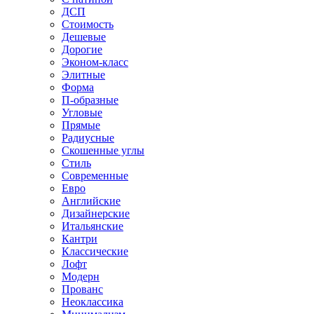
ДСП
Стоимость
Дешевые
Дорогие
Эконом-класс
Элитные
Форма
П-образные
Угловые
Прямые
Радиусные
Скошенные углы
Стиль
Современные
Евро
Английские
Дизайнерские
Итальянские
Кантри
Классические
Лофт
Модерн
Прованс
Неоклассика