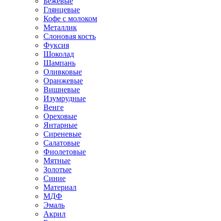
Бежевые
Глянцевые
Кофе с молоком
Металлик
Слоновая кость
Фуксия
Шоколад
Шампань
Оливковые
Оранжевые
Вишневые
Изумрудные
Венге
Ореховые
Янтарные
Сиреневые
Салатовые
Фиолетовые
Мятные
Золотые
Синие
Материал
МДФ
Эмаль
Акрил