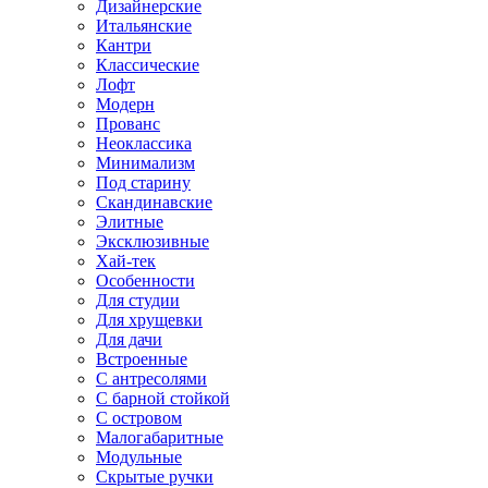
Дизайнерские
Итальянские
Кантри
Классические
Лофт
Модерн
Прованс
Неоклассика
Минимализм
Под старину
Скандинавские
Элитные
Эксклюзивные
Хай-тек
Особенности
Для студии
Для хрущевки
Для дачи
Встроенные
С антресолями
С барной стойкой
С островом
Малогабаритные
Модульные
Скрытые ручки