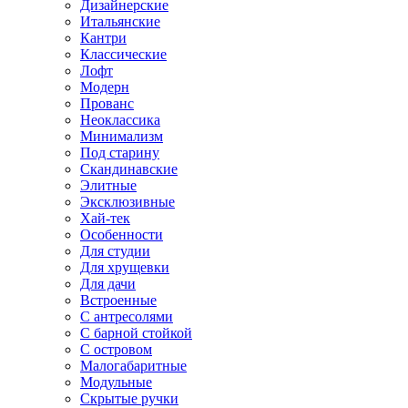
Дизайнерские
Итальянские
Кантри
Классические
Лофт
Модерн
Прованс
Неоклассика
Минимализм
Под старину
Скандинавские
Элитные
Эксклюзивные
Хай-тек
Особенности
Для студии
Для хрущевки
Для дачи
Встроенные
С антресолями
С барной стойкой
С островом
Малогабаритные
Модульные
Скрытые ручки