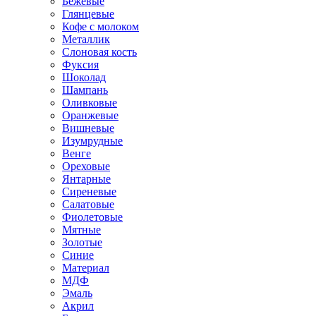
Бежевые
Глянцевые
Кофе с молоком
Металлик
Слоновая кость
Фуксия
Шоколад
Шампань
Оливковые
Оранжевые
Вишневые
Изумрудные
Венге
Ореховые
Янтарные
Сиреневые
Салатовые
Фиолетовые
Мятные
Золотые
Синие
Материал
МДФ
Эмаль
Акрил