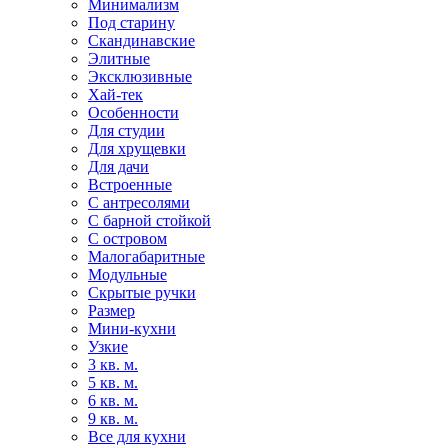
Минимализм
Под старину
Скандинавские
Элитные
Эксклюзивные
Хай-тек
Особенности
Для студии
Для хрущевки
Для дачи
Встроенные
С антресолями
С барной стойкой
С островом
Малогабаритные
Модульные
Скрытые ручки
Размер
Мини-кухни
Узкие
3 кв. м.
5 кв. м.
6 кв. м.
9 кв. м.
Все для кухни