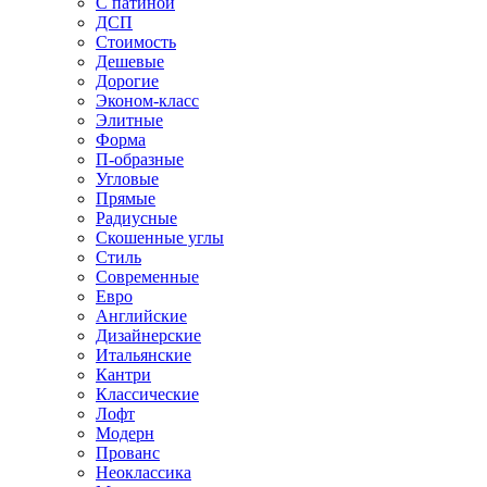
С патиной
ДСП
Стоимость
Дешевые
Дорогие
Эконом-класс
Элитные
Форма
П-образные
Угловые
Прямые
Радиусные
Скошенные углы
Стиль
Современные
Евро
Английские
Дизайнерские
Итальянские
Кантри
Классические
Лофт
Модерн
Прованс
Неоклассика