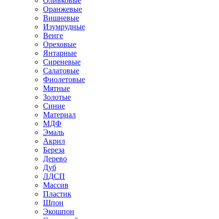
Оливковые
Оранжевые
Вишневые
Изумрудные
Венге
Ореховые
Янтарные
Сиреневые
Салатовые
Фиолетовые
Мятные
Золотые
Синие
Материал
МДФ
Эмаль
Акрил
Береза
Дерево
Дуб
ЛДСП
Массив
Пластик
Шпон
Экошпон