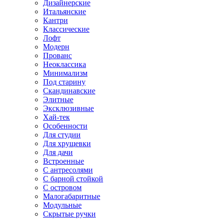
Дизайнерские
Итальянские
Кантри
Классические
Лофт
Модерн
Прованс
Неоклассика
Минимализм
Под старину
Скандинавские
Элитные
Эксклюзивные
Хай-тек
Особенности
Для студии
Для хрущевки
Для дачи
Встроенные
С антресолями
С барной стойкой
С островом
Малогабаритные
Модульные
Скрытые ручки