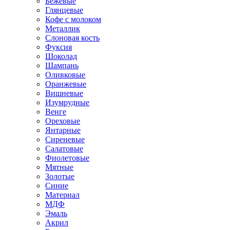
Бежевые
Глянцевые
Кофе с молоком
Металлик
Слоновая кость
Фуксия
Шоколад
Шампань
Оливковые
Оранжевые
Вишневые
Изумрудные
Венге
Ореховые
Янтарные
Сиреневые
Салатовые
Фиолетовые
Мятные
Золотые
Синие
Материал
МДФ
Эмаль
Акрил