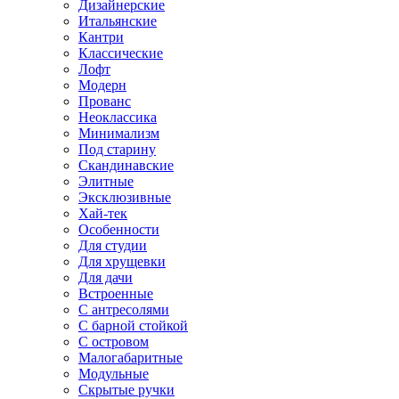
Дизайнерские
Итальянские
Кантри
Классические
Лофт
Модерн
Прованс
Неоклассика
Минимализм
Под старину
Скандинавские
Элитные
Эксклюзивные
Хай-тек
Особенности
Для студии
Для хрущевки
Для дачи
Встроенные
С антресолями
С барной стойкой
С островом
Малогабаритные
Модульные
Скрытые ручки