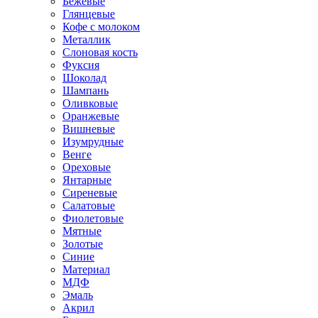
Бежевые
Глянцевые
Кофе с молоком
Металлик
Слоновая кость
Фуксия
Шоколад
Шампань
Оливковые
Оранжевые
Вишневые
Изумрудные
Венге
Ореховые
Янтарные
Сиреневые
Салатовые
Фиолетовые
Мятные
Золотые
Синие
Материал
МДФ
Эмаль
Акрил