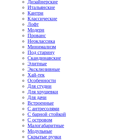
Дизайнерские
Итальянские
Кантри
Классические
Лофт
Модерн
Прованс
Неоклассика
Минимализм
Под старину
Скандинавские
Элитные
Эксклюзивные
Хай-тек
Особенности
Для студии
Для хрущевки
Для дачи
Встроенные
С антресолями
С барной стойкой
С островом
Малогабаритные
Модульные
Скрытые ручки