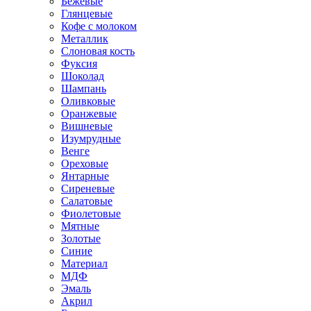
Бежевые
Глянцевые
Кофе с молоком
Металлик
Слоновая кость
Фуксия
Шоколад
Шампань
Оливковые
Оранжевые
Вишневые
Изумрудные
Венге
Ореховые
Янтарные
Сиреневые
Салатовые
Фиолетовые
Мятные
Золотые
Синие
Материал
МДФ
Эмаль
Акрил