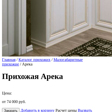
Главная
/
Каталог прихожих
/
Малогабаритные
прихожие
/ Арека
Прихожая Арека
Цена:
от 74 000
руб.
Добавить в корзину
Расчет цены
Вызвать
Заказать