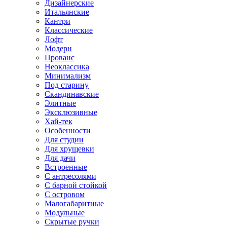
Дизайнерские
Итальянские
Кантри
Классические
Лофт
Модерн
Прованс
Неоклассика
Минимализм
Под старину
Скандинавские
Элитные
Эксклюзивные
Хай-тек
Особенности
Для студии
Для хрущевки
Для дачи
Встроенные
С антресолями
С барной стойкой
С островом
Малогабаритные
Модульные
Скрытые ручки