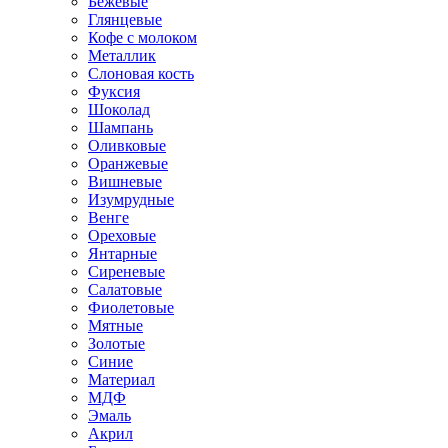
Бежевые
Глянцевые
Кофе с молоком
Металлик
Слоновая кость
Фуксия
Шоколад
Шампань
Оливковые
Оранжевые
Вишневые
Изумрудные
Венге
Ореховые
Янтарные
Сиреневые
Салатовые
Фиолетовые
Мятные
Золотые
Синие
Материал
МДФ
Эмаль
Акрил