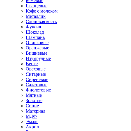
Бежевые
Глянцевые
Кофе с молоком
Металлик
Слоновая кость
Фуксия
Шоколад
Шампань
Оливковые
Оранжевые
Вишневые
Изумрудные
Венге
Ореховые
Янтарные
Сиреневые
Салатовые
Фиолетовые
Мятные
Золотые
Синие
Материал
МДФ
Эмаль
Акрил