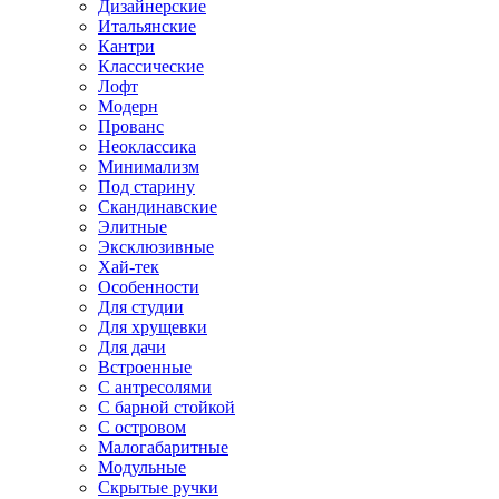
Дизайнерские
Итальянские
Кантри
Классические
Лофт
Модерн
Прованс
Неоклассика
Минимализм
Под старину
Скандинавские
Элитные
Эксклюзивные
Хай-тек
Особенности
Для студии
Для хрущевки
Для дачи
Встроенные
С антресолями
С барной стойкой
С островом
Малогабаритные
Модульные
Скрытые ручки