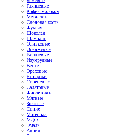
Бежевые
Глянцевые
Кофе с молоком
Металлик
Слоновая кость
Фуксия
Шоколад
Шампань
Оливковые
Оранжевые
Вишневые
Изумрудные
Венге
Ореховые
Янтарные
Сиреневые
Салатовые
Фиолетовые
Мятные
Золотые
Синие
Материал
МДФ
Эмаль
Акрил