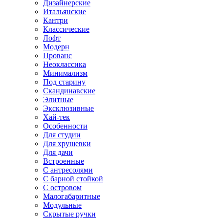
Дизайнерские
Итальянские
Кантри
Классические
Лофт
Модерн
Прованс
Неоклассика
Минимализм
Под старину
Скандинавские
Элитные
Эксклюзивные
Хай-тек
Особенности
Для студии
Для хрущевки
Для дачи
Встроенные
С антресолями
С барной стойкой
С островом
Малогабаритные
Модульные
Скрытые ручки